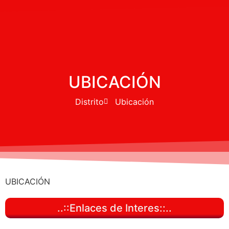
UBICACIÓN
Distrito
Ubicación
UBICACIÓN
..::Enlaces de Interes::..